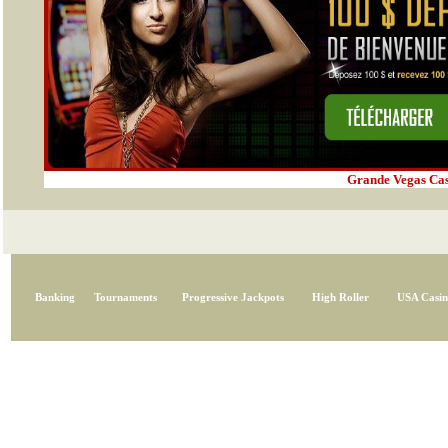
Grande Vegas Ca
Banking
Tournaments
Progressive Jackpots
High Roller
USA Casin