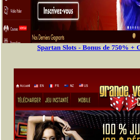
Spartan Slots - Bonus de 750% + G