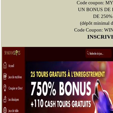
Code coupon: M
UN BONUS DE
DE 250%
(dépôt minimal 
Code Coupon: W
INSCRIV