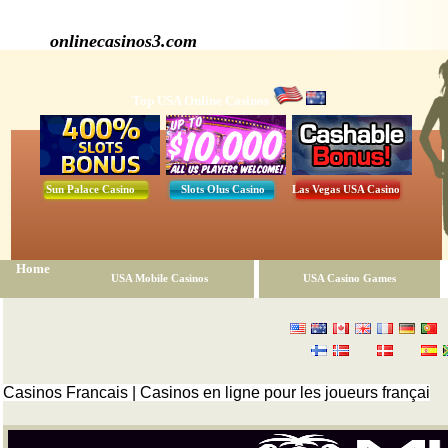
onlinecasinos3.com
Top USA Online Casinos
Sun Palace Casino
Slots Olus Casino
Las Vegas USA Casino
Home
USA Mobile Casinos
USA Casino Games
Casinos Francais | Casinos en ligne pour les joueurs françai